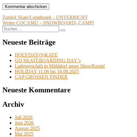
Beitragsnavigation
Vorheriger
Zurück
Skate/Longboard – UNTERRICHT
Nächster
Beitrag:
Weiter
COCAMÜ – SNOWBOARD- CAMP!
Suche
Beitrag:
Suchen
nach:
Neueste Beiträge
HOLYDAY(S)KATE
GO SKATEBOARDING DAY`s
Ladengeschäft in Mühldorf unser ShowRoom!
HOLIDAY 11.08 bis 18.08.2025
CAP GRÖSSEN FINDER
Neueste Kommentare
Archiv
Juli 2026
Juni 2026
August 2025
Mai 2025