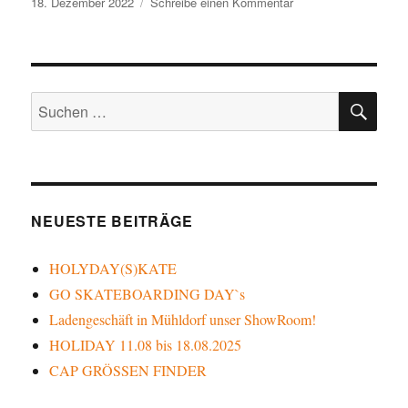
Veröffentlicht
zu
18. Dezember 2022
Schreibe einen Kommentar
am
WEIHNACHTSZEIT!!
Geschenke
schon
gekauft?
SU
Suche
nach:
NEUESTE BEITRÄGE
HOLYDAY(S)KATE
GO SKATEBOARDING DAY`s
Ladengeschäft in Mühldorf unser ShowRoom!
HOLIDAY 11.08 bis 18.08.2025
CAP GRÖSSEN FINDER