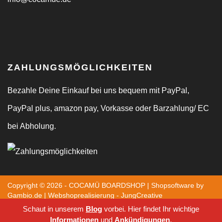
ZAHLUNGSMÖGLICHKEITEN
Bezahle Deine Einkauf bei uns bequem mit PayPal,
PayPal plus, amazon pay, Vorkasse oder Barzahlung/ EC
bei Abholung.
Copyright © 2026 - COCAMÜ BOARDSHOP |
Shopsoftware
by
Gambio.de | Webshoprealisierung -
JungCreative
Alle Preise inkl. MwSt. & zzgl. Versandkosten. Alle Markennamen,
Schaut in unserem
Blog
vorbei. Hier findet Ihr wichtige
Warenzeichen sowie sämtliche Produktbilder sind Eigentum Ihrer
Informationen
und
Ankündigungen
.