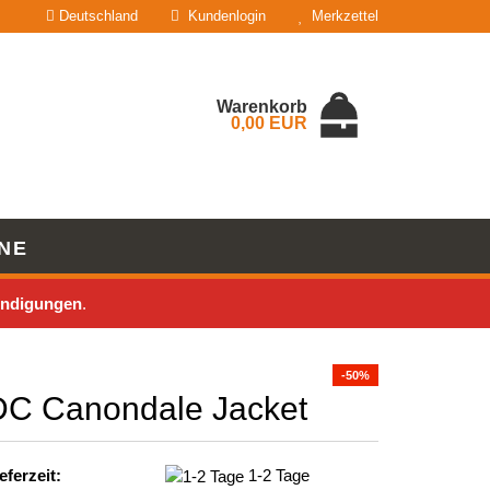
Deutschland
Kundenlogin
Merkzettel
Warenkorb
0,00 EUR
NE
% SALE
MARKEN
BLOG
ndigungen
.
erstellen
ort vergessen?
-50%
DC Canondale Jacket
eferzeit:
1-2 Tage