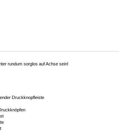
nter rundum sorglos auf Achse sein!
gender Druckknopfleiste
 Druckknöpfen
ust
ite
ht