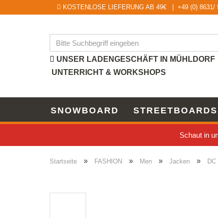
KOSTENLOSE LIEFERUNG AB 49€ | +49 (0) 8631/ 9
UNSER LADENGESCHÄFT IN MÜHLDORF
UNTERRICHT & WORKSHOPS
SNOWBOARD
STREETBOARDS
Schaut in 
»
»
»
»
Startseite
FASHION
Men
Jacken
DC 