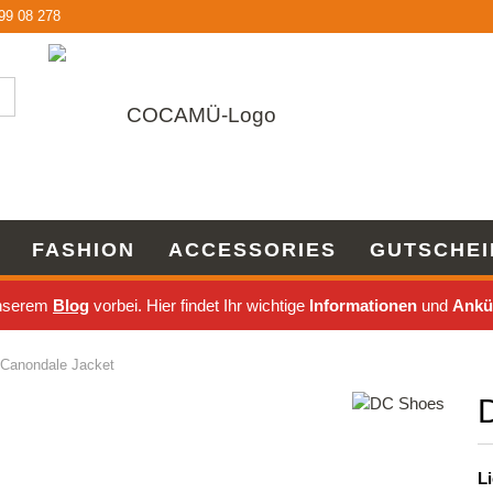
9 08 278
Lieferland
FASHION
ACCESSORIES
GUTSCHEI
unserem
Blog
vorbei. Hier findet Ihr wichtige
Informationen
und
Ankü
Konto 
Passw
Canondale Jacket
Li