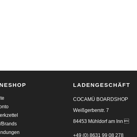
INESHOP
LADENGESCHÄFT
ite
COCAMÜ BOARDSHOP
onto
Weißgerberstr. 7
rkzettel
84453 Mühldorf am Inn 
/Brands
endungen
+49 (0) 8631 99 08 278